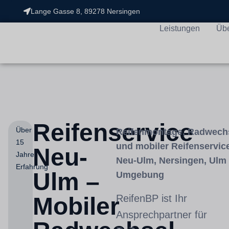
Lange Gasse 8, 89278 Nersingen
Leistungen
Üb
Reifenservice
Über
Reifenmontage, Radwech
15
und mobiler Reifenservice
Neu-
Jahre
Neu-Ulm, Nersingen, Ulm
Erfahrung
Ulm –
Umgebung
Mobiler
ReifenBP ist Ihr
Ansprechpartner für