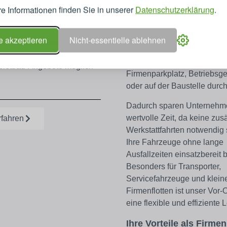
Unser mobiler Reifenservice
 Sicherheit für Ihr
e Informationen finden Sie in unserer
Datenschutzerklärung
.
sich speziell an
Unternehme
Handwerksbetriebe und Fuh
Nersingen, Neu-Ulm, Ulm u
e akzeptieren
Nicht-essentielle ablehnen
elgen und Stahlfelgen
Umgebung
. Wir führen
Rad
gnberatung
und Reifenmontage direkt a
lettrad-Angebote möglich
Firmenparkplatz, Betriebsg
oder auf der Baustelle
durch
Dadurch sparen Unternehm
wertvolle Zeit, da
keine zusä
rfahren
Werkstattfahrten notwendig 
Ihre Fahrzeuge ohne lange
Ausfallzeiten einsatzbereit 
Besonders für
Transporter,
Servicefahrzeuge und klein
Firmenflotten
ist unser Vor-
eine flexible und effiziente 
Ihre Vorteile als Firm