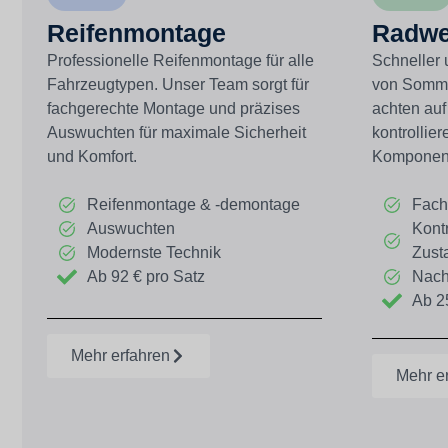
Reifenmontage
Radwe
Professionelle Reifenmontage für alle
Schneller 
Fahrzeugtypen. Unser Team sorgt für
von Somme
fachgerechte Montage und präzises
achten auf
Auswuchten für maximale Sicherheit
kontrollier
und Komfort.
Komponen
Reifenmontage & -demontage
Fach
Auswuchten
Kontr
Modernste Technik
Zust
Ab 92 € pro Satz
Nach
Ab 2
Mehr erfahren
Mehr e