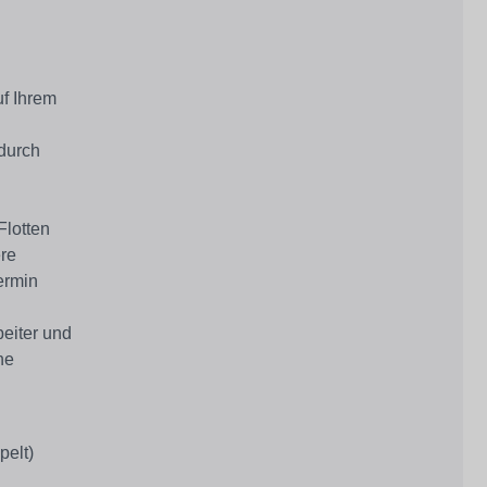
uf Ihrem
durch
Flotten
re
ermin
beiter und
he
pelt)