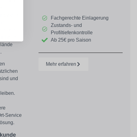
 richtet
n,
rparks in
Fachgerechte Einlagerung
nd
Zustands- und
wechsel
Profiltiefenkontrolle
uf Ihrem
Ab 25€ pro Saison
elände
.
en
Mehr erfahren
tzlichen
sind
und
bleiben.
ere
Ort-Service
Lösung.
enkunde