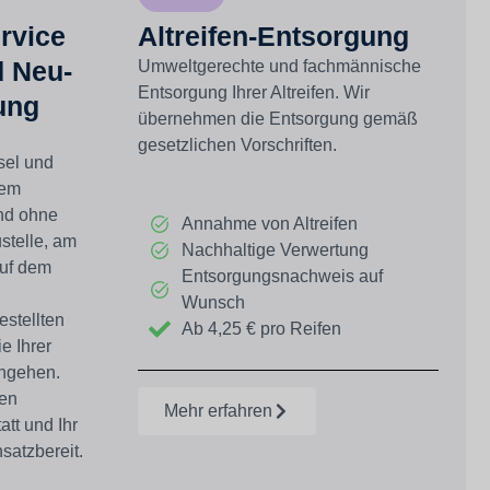
rvice
Altreifen-Entsorgung
d Neu-
Umweltgerechte und fachmännische
Entsorgung Ihrer Altreifen. Wir
ung
übernehmen die Entsorgung gemäß
gesetzlichen Vorschriften.
el und
rem
und ohne
Annahme von Altreifen
stelle, am
Nachhaltige Verwertung
auf dem
Entsorgungsnachweis auf
Wunsch
estellten
Ab 4,25 € pro Reifen
e Ihrer
chgehen.
den
Mehr erfahren
tt und Ihr
nsatzbereit
.