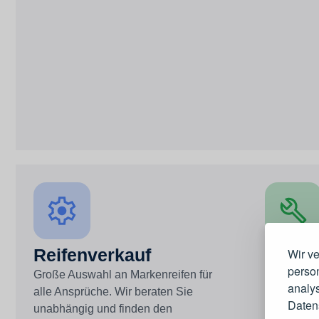
Reifenverkauf
Felge
Wir v
person
Große Auswahl an Markenreifen für
Exklusive 
analys
alle Ansprüche. Wir beraten Sie
Stahlfelge
Daten
unabhängig und finden den
erhalten d