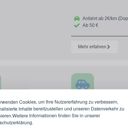
Anfahrt ab 2€/km (Dop
Ab 50 €
Mehr erfahren
nverkauf
Mobiler Reifense
erwenden Cookies, um Ihre Nutzererfahrung zu verbessern,
alisierte Inhalte bereitzustellen und unseren Datenverkehr zu
für Firmen und
Auswahl an Alu- und
ieren.Weitere Informationen finden Sie in unserer
n namhafter Hersteller. Sie
Fuhrparks B2B
schutzerklärung.
ie optimale Kombination aus