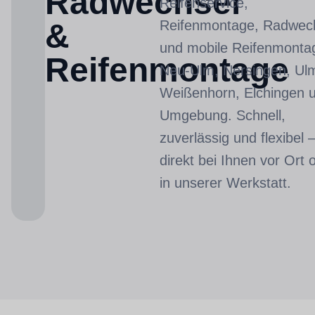
Radwechsel
Reifenservice,
&
Reifenmontage, Radwec
und mobile Reifenmontag
Reifenmontage
Neu-Ulm, Nersingen, Ul
Weißenhorn, Elchingen 
Umgebung. Schnell,
zuverlässig und flexibel 
direkt bei Ihnen vor Ort 
in unserer Werkstatt.