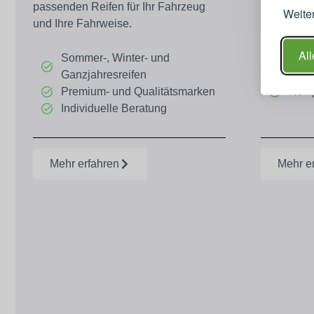
passenden Reifen für Ihr Fahrzeug
Design und
Weiter
und Ihre Fahrweise.
Fahrzeug.
All
Sommer-, Winter- und
Aluf
Ganzjahresreifen
Desi
Premium- und Qualitätsmarken
Komp
Individuelle Beratung
Mehr erfahren
Mehr e