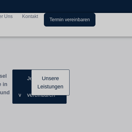
er Uns
Kontakt
Termin vereinbaren
sel
Jetzt
Jetzt Online
Unsere
 in
Termin
Termin
Leistungen
 und
vereinbaren
vereinbaren