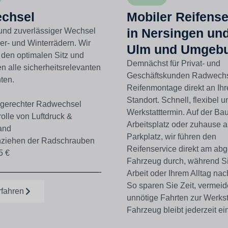
chsel
Mobiler Reifense
in Nersingen un
und zuverlässiger Wechsel
r- und Winterrädern. Wir
Ulm und Umgeb
 den optimalen Sitz und
Demnächst für Privat- und
en alle sicherheitsrelevanten
Geschäftskunden Radwechs
ten.
Reifenmontage direkt an Ih
Standort. Schnell, flexibel 
gerechter Radwechsel
Werkstatttermin. A
uf der Bau
olle von Luftdruck &
Arbeitsplatz oder zuhause 
and
Parkplatz
, wir führen den
ziehen der Radschrauben
Reifenservice direkt am abg
5 €
Fahrzeug durch, während Si
Arbeit oder Ihrem Alltag na
So sparen Sie
Zeit, vermei
rfahren
unnötige Fahrten zur Werksta
Fahrzeug bleibt jederzeit ei